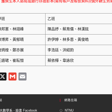
：獲獎生本人郵局或銀行存摺影本(需有帳戶及帳號資料)(僑外籍生另
甲班
乙班
陳邦憲、林翊峰
陳品妤、蔡育儒、林漢鉉
陳博昇、黃郁晴
許伊婷、林多恩、黃俊皓
唐炳煌、鄭亦展
李浩廷、洪紹鈞
王語珺、崔耘愷
蔡依樺、韋詠欣
T
X
G
E
l
m
m
e
ail
ail
gr
結
網路信箱
a
數學系 - 臉書 Facebook
NTNU