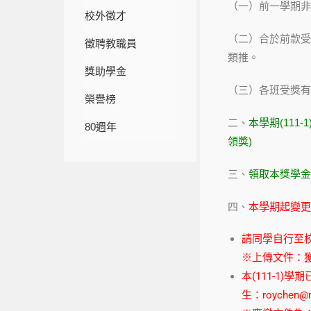
（一）前一學期非
校外徵才
（二）合於前款受
徵聘教職員
類推。
獎助學金
（三）各班受獎有
榮譽榜
二、
本學期(111
80週年
領獎)
三、
領取本獎學金
四、
本學期起變更
請同學自行至
※上傳文件：
本(111-1
生：
roychen@n