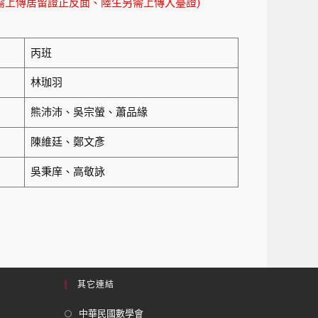
需上傳居留證正反面、陸生另需上傳入臺證)
丙班
林珈羽
熊沛沛、吳宗螢、蕭品緣
陳維廷、鄭文彥
吳秉庠、高敬詠
其它連結
中華民國數學會