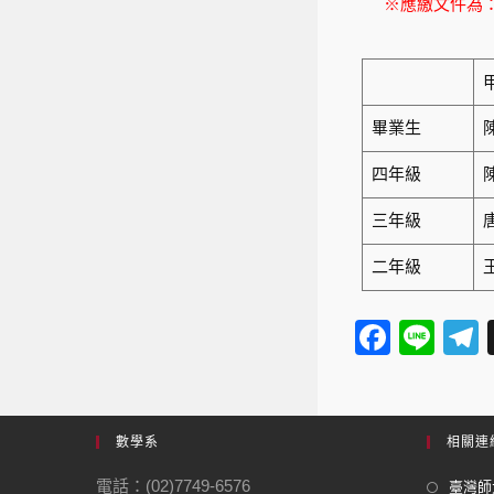
※應繳文件為
畢業生
四年級
三年級
二年級
F
Li
a
n
e
c
e
e
數學系
相關連
b
電話：(02)7749-6576
臺灣師大