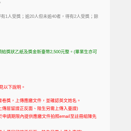
。
1人受獎；逾20人但未逾40者，得有2人受獎；餘
人頒給獎狀乙紙及獎金新臺幣2,500元整。(畢業生亦可
見以下說明。
書卷獎，上傳應繳文件，並確認英文姓名。
上傳居留證正反面、陸生另需上傳入臺證)
於申請期限內提供應繳文件拍照email至註冊組陳先