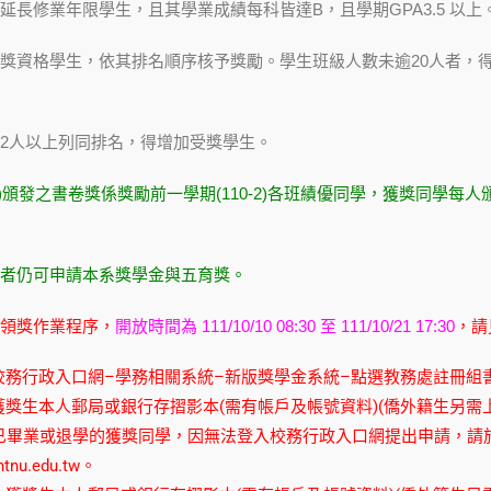
延長修業年限學生，且其學業成績每科皆達B，且學期GPA3.5 以上
獎資格學生，依其排名順序核予獎勵。學生班級人數未逾20人者，得有
2人以上列同排名，得增加受獎學生。
-1)頒發之書卷獎係獎勵前一學期(110-2)各班績優同學，獲獎同學每
者仍可申請本系獎學金與五育獎。
領獎作業程序，
開放時間為 111/10/10 08:30 至 111/10/21 17:30
，請
校務行政入口網–學務相關系統–新版獎學金系統–點選教務處註冊組
獲獎生本人郵局或銀行存摺影本(需有帳戶及帳號資料)(僑外籍生另需
)學期已畢業或退學的獲獎同學，因無法登入校務行政入口網提出申請，請
tnu.edu.tw
。