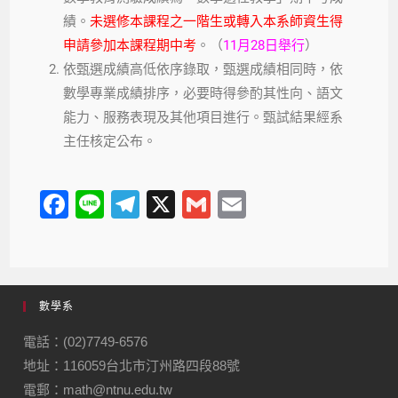
績。
未選修本課程之一階生或轉入本系師資生得
申請參加本課程期中考
。（
11月28日舉行
）
依甄選成績高低依序錄取，甄選成績相同時，依
數學專業成績排序，必要時得參酌其性向、語文
能力、服務表現及其他項目進行。甄試結果經系
主任核定公布。
F
Li
T
X
G
E
a
n
el
m
m
c
e
e
ail
ail
e
gr
數學系
b
a
o
m
電話：(02)7749-6576
地址：116059台北市汀州路四段88號
o
電郵：math@ntnu.edu.tw