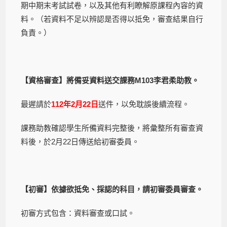
期中期末考試試卷，以及其他有利瞭解原課程內容的資
料。（若資料不足以辨認是否得以抵免，審查結果自行
負責。）
【資格審查】將備妥資料送交課務
M103
李君柔
助教。
最遲請於
112
年
2
月
22
日
送件，以免耽誤後續流程。
課務助教確認學生所備資料完整後，將彙整所有審查資
料後，於2月22日傳送給初審委員。
【初審】依據欲抵免、採認的科目，請初審委員審查。
初審方式包含：資料審查或口試。