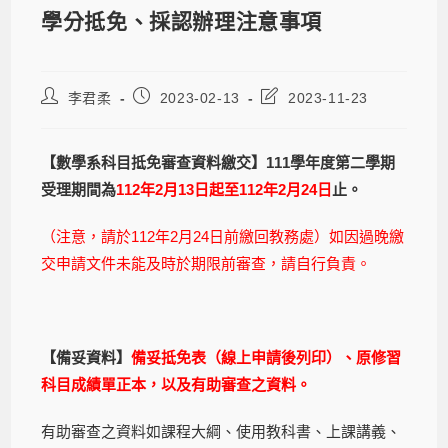
學分抵免、採認辦理注意事項
李君柔
2023-02-13
2023-11-23
【數學系科目抵免審查資料繳交】
111
學年度第二學期
受理期間為
112
年
2
月
13
日起至
112
年
2
月
24
日
止。
（注意，請於112年2月24日前繳回教務處）如因過晚繳
交申請文件未能及時於期限前審查，請自行負責。
【備妥資料】
備妥抵免表（線上申請後列印）、原修習
科目成績單正本，以及有助審查之資料。
有助審查之資料如課程大綱、使用教科書、上課講義、