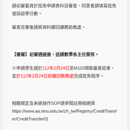
請初審委員於抵免申請表科目審查，同意者請填寫抵免
或採認學分數。
審查完畢後請將資料擲回課務助教處。
【複審】初審通過後，送請數學系主任簽核。
※申請學生請於
112年2月24日
至M103領取審查結果，
並
於112年2月24日前繳回教務處
完成抵免程序。
相關規定及系統操作SOP請參閱註冊組網頁
https://www.aa.ntnu.edu.tw/zh_tw/Registry/CreditTransf
er/CreditTransfer01