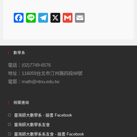
F
Li
T
X
G
E
a
n
el
m
m
c
e
e
ail
ail
e
gr
數學系
b
a
o
m
電話：(02)7749-6576
地址：116059台北市汀州路四段88號
o
電郵：math@ntnu.edu.tw
k
相關連結
臺灣師大數學系 - 臉書 Facebook
臺灣師大數學系友會
臺灣師大數學系系友會 - 臉書 Facebook