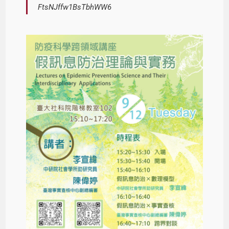
FtsNJffw1BsTbhWW6