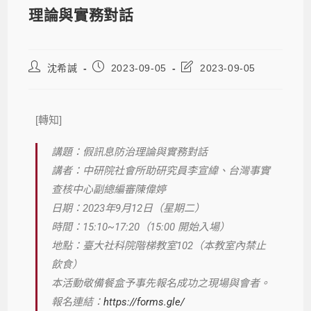
理論與實務對話
沈希諴
2023-09-05
2023-09-05
[轉知]
講題：假訊息防治理論與實務對話
講者：中研院社會所助研究員李宣緯、
台灣事實
查核中心副總編審陳偉婷
日期：2023年9月12日（星期二）
時間：15:10~17:20（15:00 開始入場）
地點：臺大社科院階梯教室102（本教室內禁止
飲食）
本活動敬備餐盒予事先報名成功之現場與會者。
報名連結：
https://forms.gle/