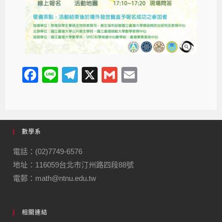
F
Li
T
X
G
E
a
n
el
m
m
c
e
e
ail
ail
e
gr
數學系
b
a
o
m
電話：(02)7749-6576
地址：116059台北市汀州路四段88號
o
電郵：math@ntnu.edu.tw
k
相關連結