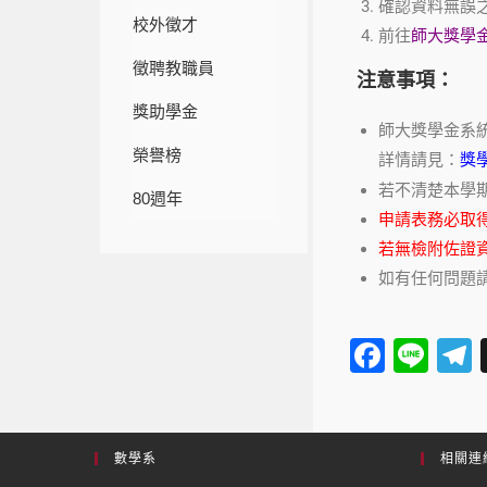
確認資料無誤
校外徵才
前往
師大獎學
徵聘教職員
注意事項：
獎助學金
師大獎學金系
榮譽榜
詳情請見：
獎
若不清楚本學
80週年
申請表務必取得
若無檢附佐證
如有任何問題請洽詢許
F
Li
a
n
e
c
e
e
數學系
相關連