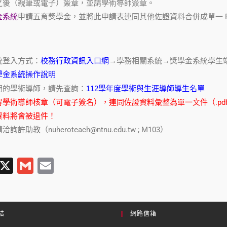
之後（親筆或電子）簽章，並請學術導師簽章。
金系統
申請五育獎學金，並將此申請表連同其他佐證資料合併成單一 P
統登入方式：
校務行政資訊入口網
→學務相關系統→獎學金系統學生
學金系統操作說明
期的學術導師，請先查詢：
112學年度學術與生涯導師導生名單
學術導師核章（可電子簽名），連同佐證資料彙整為單一文件（.pdf）
資料將會被退件！
助教（nuheroteach@ntnu.edu.tw ; M103）
T
X
G
E
l
m
m
e
ail
ail
gr
結
網路信箱