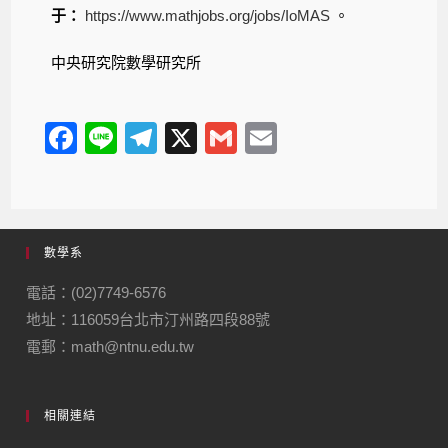
于：
https://www.mathjobs.org/jobs/IoMAS
。
中央研究院數學研究所
F
Li
T
X
G
E
a
n
el
m
m
c
e
e
ail
ail
e
gr
數學系
b
a
o
m
電話：(02)7749-6576
地址：116059台北市汀州路四段88號
o
電郵：math@ntnu.edu.tw
k
相關連結