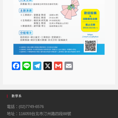
F
Li
T
X
G
E
a
n
el
m
m
c
e
e
ail
ail
e
gr
數學系
b
a
o
m
電話：(02)7749-6576
地址：116059台北市汀州路四段88號
o