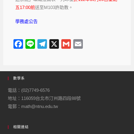
五17:00前
送至M103許助教。
學務處公告
F
Li
T
X
G
E
a
n
el
m
m
c
e
e
ail
ail
e
gr
數學系
b
a
o
m
電話：(02)7749-6576
地址：116059台北市汀州路四段88號
o
電郵：math@ntnu.edu.tw
k
相關連結