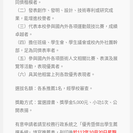
同儕楷模者。
（二）發表創作、發明、設計、技術專利或研究成
果，能增進校譽者。
（三）代表本校參與國內外各項運動競技比賽，成績
卓越者。
（四）擔任班級、學生會、學生議會或校內外社團幹
部，足為同儕表率者。
（五）參與國內外各項藝術人文相關比賽、表演及展
覽等活動，表現優異者。
（六）具其他相當上列各款優秀表現者。
選拔名額：各系推薦1名，經學校審查。
獎勵方式：當選證書、獎學金5,000元、小功1次、公
開表揚。
有意申請者請至校務行政系統之「優秀暨傑出學生薦
選系統」填寫推薦表，列印後
於112年10月20日星期