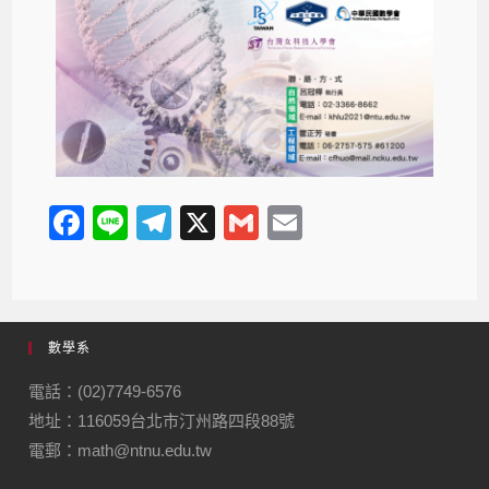
F
Li
T
X
G
E
a
n
el
m
m
c
e
e
ail
ail
e
gr
數學系
b
a
o
m
電話：(02)7749-6576
地址：116059台北市汀州路四段88號
o
電郵：math@ntnu.edu.tw
k