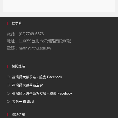
a
n
el
m
m
c
e
e
ail
ail
e
gr
數學系
b
a
o
m
電話：(02)7749-6576
地址：116059台北市汀州路四段88號
o
電郵：math@ntnu.edu.tw
k
相關連結
臺灣師大數學系 - 臉書 Facebook
臺灣師大數學系友會
臺灣師大數學系系友會 - 臉書 Facebook
獨數一閣 BBS
網路信箱