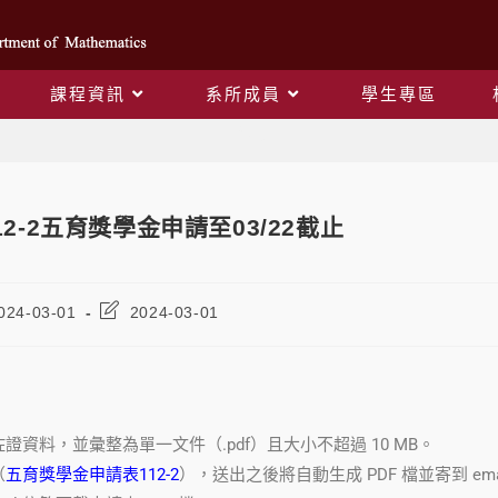
課程資訊
系所成員
學生專區
Blog
12-2五育獎學金申請至03/22截止
024-03-01
2024-03-01
證資料，並彙整為單一文件（.pdf）且大小不超過 10 MB。
（
五育獎學金申請表112-2
），送出之後將自動生成 PDF 檔並寄到 ema