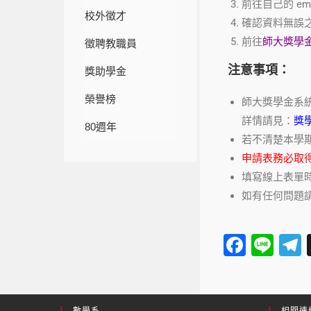
前往自己的 em
校外徵才
確認資料無誤
前往
師大獎學
徵聘教職員
注意事項：
獎助學金
榮譽榜
師大獎學金系
詳情請見：
獎
80週年
若不清楚本學
申請表務必取得
填寫線上表單
如有任何問題請洽詢許
F
Li
a
n
e
c
e