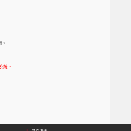
端。
系統。