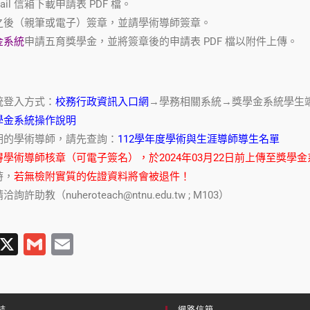
ail 信箱下載申請表 PDF 檔。
之後（親筆或電子）簽章，並請學術導師簽章。
金系統
申請五育獎學金，並將簽章後的申請表 PDF 檔以附件上傳。
統登入方式：
校務行政資訊入口網
→學務相關系統→獎學金系統學生
學金系統操作說明
期的學術導師，請先查詢：
112學年度學術與生涯導師導生名單
學術導師核章（可電子簽名），於2024年03月22日前上傳至獎學金
時，
若無檢附實質的佐證資料將會被退件！
助教（nuheroteach@ntnu.edu.tw ; M103）
T
X
G
E
l
m
m
e
ail
ail