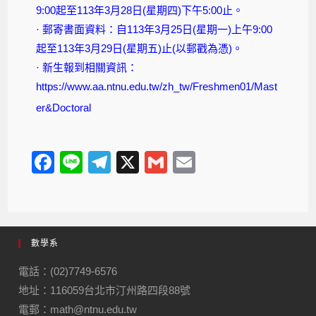
9:00起至113年3月28日(星期四)下午5:00止。
· 郵寄書面資料：自113年3月25日(星期一)上午9:00
起至113年3月29日(星期五)止(以郵戳為憑)。
· 新生報到相關資訊：
https://www.aa.ntnu.edu.tw/zh_tw/Freshmen01/Mast
er&Doctoral
F
Li
T
X
G
E
a
n
el
m
m
c
e
e
ail
ail
e
gr
數學系
b
a
o
m
電話：(02)7749-6576
地址：116059台北市汀州路四段88號
o
電郵：math@ntnu.edu.tw