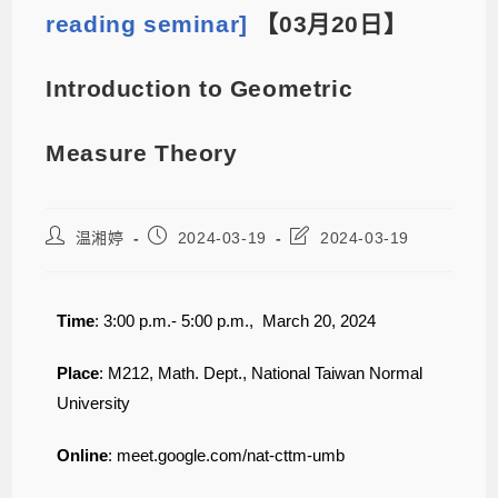
reading seminar]
【03月20日】
Introduction to Geometric
Measure Theory
温湘婷
2024-03-19
2024-03-19
Time
: 3:00 p.m.- 5:00 p.m., March 20, 2024
Place
: M212, Math. Dept., National Taiwan Normal
University
Online
:
meet.google.com/nat-cttm-umb