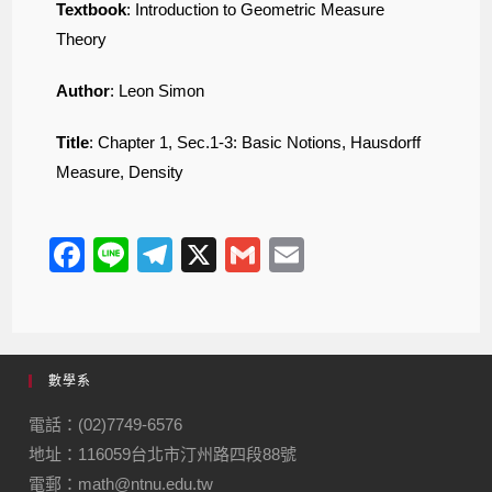
Textbook
: Introduction to Geometric Measure
Theory
Author
: Leon Simon
Title
: Chapter 1, Sec.1-3: Basic Notions, Hausdorff
Measure, Density
F
Li
T
X
G
E
a
n
el
m
m
c
e
e
ail
ail
e
gr
數學系
b
a
o
m
電話：(02)7749-6576
地址：116059台北市汀州路四段88號
o
電郵：math@ntnu.edu.tw