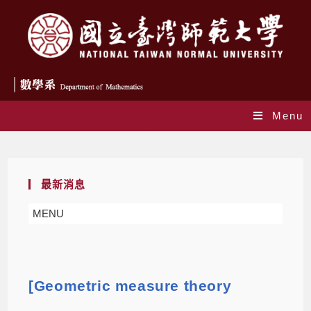
Menu
Blog
最新消息
MENU
[Geometric measure theory