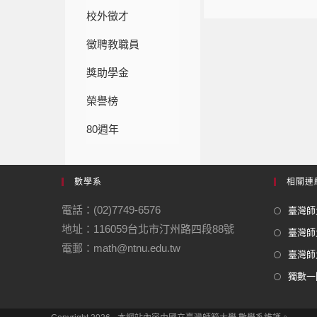
校外徵才
徵聘教職員
獎助學金
榮譽榜
80週年
數學系
相關連
電話：(02)7749-6576
臺灣師大
地址：116059台北市汀州路四段88號
臺灣師
電郵：math@ntnu.edu.tw
臺灣師大
獨數一