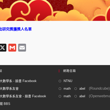
傑出研究獎獲獎人名單
T
X
G
E
l
m
m
e
ail
ail
gr
結
網路信箱
a
數學系 - 臉書 Facebook
NTNU
m
(Roundcube)
大數學系友會
math
abel
(Openwebmai
數學系系友會 - 臉書 Facebook
math
abel
閣 BBS