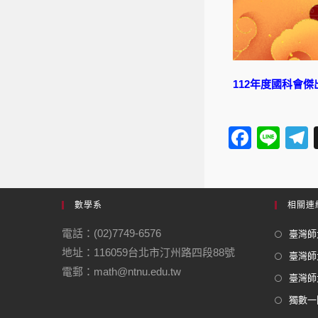
112年度國科會
F
Li
a
n
e
c
e
e
數學系
相關連
b
電話：(02)7749-6576
臺灣師大
o
地址：116059台北市汀州路四段88號
臺灣師
o
電郵：math@ntnu.edu.tw
臺灣師大
k
獨數一