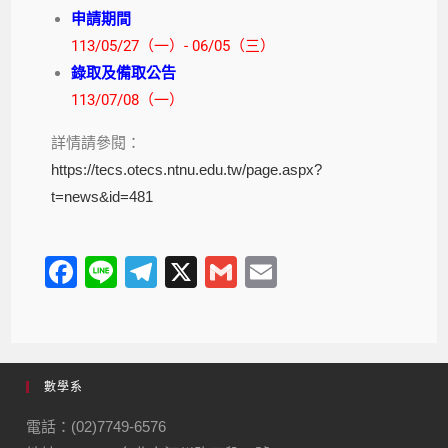
申請期間
113/05/27（一）- 06/05（三）
錄取及備取公告
113/07/08（一）
詳情請參閱：
https://tecs.otecs.ntnu.edu.tw/page.aspx?
t=news&id=481
F
Li
T
X
G
E
a
n
el
m
m
c
e
e
ail
ail
e
gr
數學系
b
a
o
m
電話：(02)7749-6576