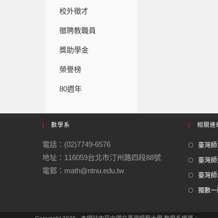
校外徵才
徵聘教職員
獎助學金
榮譽榜
80週年
數學系
相關連
電話：(02)7749-6576
臺灣師大
地址：116059台北市汀州路四段88號
臺灣師
電郵：math@ntnu.edu.tw
臺灣師大
獨數一