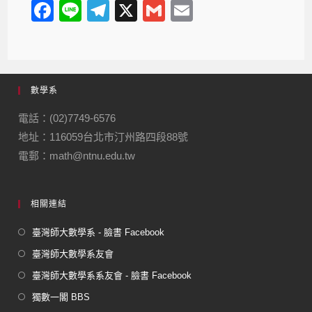
F
Li
T
X
G
E
a
n
el
m
m
c
e
e
ail
ail
e
gr
數學系
b
a
o
m
電話：(02)7749-6576
地址：116059台北市汀州路四段88號
o
電郵：math@ntnu.edu.tw
k
相關連結
臺灣師大數學系 - 臉書 Facebook
臺灣師大數學系友會
臺灣師大數學系系友會 - 臉書 Facebook
獨數一閣 BBS