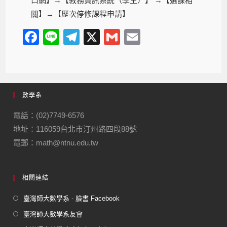
口網】→【教務資訊系統（學生）】 →【選課相
關】→【歷次停修課程申請】
F
Li
T
X
G
E
a
n
el
m
m
c
e
e
ail
ail
e
gr
數學系
b
a
o
m
電話：(02)7749-6576
地址：116059台北市汀州路四段88號
o
電郵：math@ntnu.edu.tw
k
相關連結
臺灣師大數學系 - 臉書 Facebook
臺灣師大數學系友會