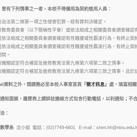
，曾有下列情事之一者，本校不得僱用為契約進用人員：
防治法第二條第一項之性侵害犯罪，經有罪判決確定。
等教育委員會（以下簡稱性平會）或依法組成之相關委員會調查確認
或依法組成之相關委員會調查確認有性騷擾或性霸凌行為，有終止契
或依法組成之相關委員會調查確認有性騷擾或性霸凌行為，有終止契
期間。
政機關認定符合補習及進修教育法第九條第六項第二款之情事。
政機關認定符合補習及進修教育法第九條第六項第三款之情事，且於
il
資料之外，煩請務必至本校人事室首頁『
徵才訊息
』處
，填寫相關
通知面談，履歷表上請詳註連絡方式包含行動電話，以利通知；不
洽：
學數學系
沈小姐
電話：(02)7749-6601 E-mail：shen.hh@ntnu.edu.