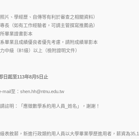
照片、學經歷、自傳等有利於審查之相關資料）
專長（如有工作經驗者，可請主管撰寫推薦函）
所畢業證書影本
系畢業且成績優良者優先考慮，請附成績單影本
力中級（B1級）以上（檢附證明文件）
即日起至
113
年8
月5
日止
ail至：shen.hh@ntnu.edu.tw
L主旨請註明：「應徵數學系約用人員_姓名」，謝謝！
級表敘薪，新進行政類約用人員以大學畢業學歷進用者，薪資為35,15