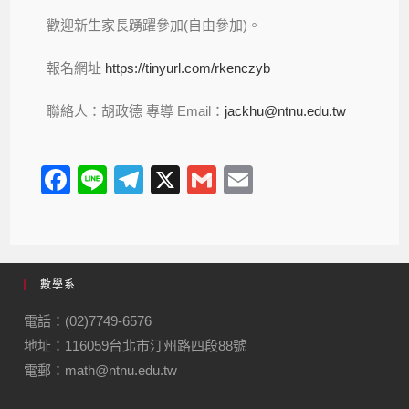
歡迎新生家長踴躍參加(自由參加)。
報名網址
https://tinyurl.com/rkenczyb
聯絡人：胡政德 專導 Email：
jackhu@ntnu.edu.tw
F
Li
T
X
G
E
a
n
el
m
m
c
e
e
ail
ail
e
gr
數學系
b
a
o
m
電話：(02)7749-6576
地址：116059台北市汀州路四段88號
o
電郵：math@ntnu.edu.tw
k