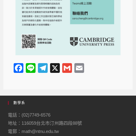
F
Li
T
X
G
E
a
n
el
m
m
c
e
e
ail
ail
e
gr
數學系
b
a
o
m
電話：(02)7749-6576
地址：116059台北市汀州路四段88號
o
電郵：math@ntnu.edu.tw
k