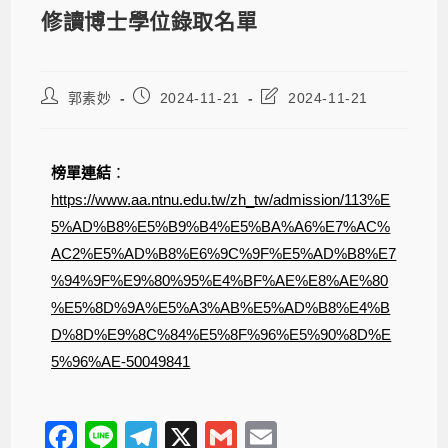
修讀博士學位錄取名單
郭素妙
2024-11-21
2024-11-21
榜單連結
：
https://www.aa.ntnu.edu.tw/zh_tw/admission/113%E
5%AD%B8%E5%B9%B4%E5%BA%A6%E7%AC%
AC2%E5%AD%B8%E6%9C%9F%E5%AD%B8%E7
%94%9F%E9%80%95%E4%BF%AE%E8%AE%80
%E5%8D%9A%E5%A3%AB%E5%AD%B8%E4%B
D%8D%E9%8C%84%E5%8F%96%E5%90%8D%E
5%96%AE-50049841
F
Li
T
X
G
E