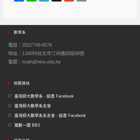
a
n
el
m
m
c
e
e
ail
ail
e
gr
數學系
b
a
o
m
電話：(02)7749-6576
地址：116059台北市汀州路四段88號
o
電郵：math@ntnu.edu.tw
k
相關連結
臺灣師大數學系 - 臉書 Facebook
臺灣師大數學系友會
臺灣師大數學系系友會 - 臉書 Facebook
獨數一閣 BBS