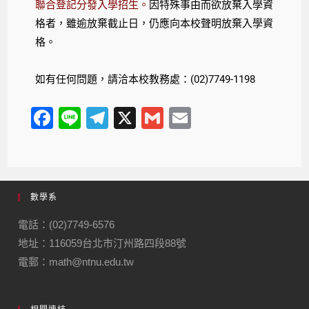
聯合登記分發入學招生。
因特殊事由而欲放棄入學資
格者，雖逾放棄截止日，仍應向本校聲明放棄入學資
格。
如有任何問題，請洽本校教務處：(02)7749-1198
F
Li
T
X
G
E
a
n
el
m
m
c
e
e
ail
ail
e
gr
數學系
b
a
o
m
電話：(02)7749-6576
地址：116059台北市汀州路四段88號
o
電郵：math@ntnu.edu.tw
k