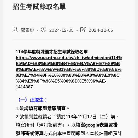
招生考試錄取名單
郭素妙
2024-12-05
2024-12-05
114學年度特殊選才招生考試錄取名單
https://www.aa.ntnu.edu.tw/zh_tw/admission/114%
E5%AD%B8%E5%B9%B4%E5%BA%A6%E7%89%B
9%E6%AE%8A%E9%81%B8%E6%89%8D%E6%8B%
9B%E7%94%9F%E8%80%83%E8%A9%A6%E9%8C
%84%E5%8F%96%E5%90%8D%E5%96%AE-
1414387
（一）正取生：
1.敬請填寫
報到意願調查
。
2.
欲報到並就讀者：請於113年12月17日（二）前，
填寫所附「通訊報到書」，以
填寫google表單
或
掛
號郵寄
或
傳真
方式向本校聲明報到。本校註冊組預計