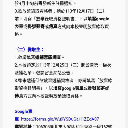
於4月中旬前寄發新生註冊通知。
3.欲放棄錄取資格者：請於113年12月17日（二）
前，填寫「放棄錄取資格聲明書」，以
填寫google
表單
或
掛號郵寄
或
傳真
方式向本校聲明放棄錄取資
格。
（二）備取生：
1.敬請填寫
遞補意願調查
。
2.
本校預定於113年12月25日（三）起公告第一梯次
遞補名單，敬請留意網站公告。
3.雖未遞補但欲放棄遞補資格者，亦請填寫「放棄錄
取資格聲明書」，以
填寫google表單
或
掛號郵寄
或
傳真
方式向本校聲明放棄錄取資格。
Google表
單
https://forms.gle/Wu9YSDuGaH1ZEdA87
郵寄地址：
106308臺北市大安區和平東路一段162號