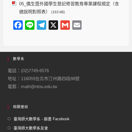
05_僑生暨外國學生登記修習教育專業課程規定（含
總說明對照表）
(163 kB)
F
Li
T
X
G
E
a
n
el
m
m
c
e
e
ail
ail
e
gr
數學系
b
a
o
m
電話：(02)7749-6576
地址：116059台北市汀州路四段88號
o
電郵：math@ntnu.edu.tw
k
相關連結
臺灣師大數學系 - 臉書 Facebook
臺灣師大數學系友會