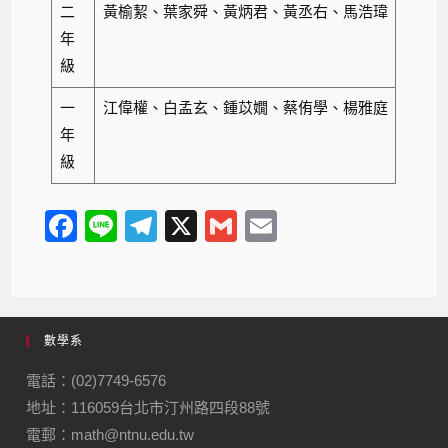
二
黃榆絜、葉家舜、黃炳君、黃丞右、馬浩瑋
年
級
一
江偉權、白孟玄、鍾苡嫺、蔡侑學、楊雅庭
年
級
F
Li
T
X
G
E
a
n
el
m
m
c
e
e
ail
ail
e
gr
數學系
b
a
o
m
電話：(02)7749-6576
地址：116059台北市汀州路四段88號
o
電郵：math@ntnu.edu.tw