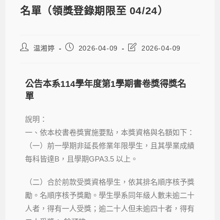
名單（領獎登錄期限至 04/24）
温湘婷
2026-04-09
2026-04-09
公告本系114學年度第1學期書卷獎得獎名
單
說明：
一、依本校書卷獎實施要點，本獎資格與名額如下：
（一）前一學期非延長修業年限學生，且其學業成績
每科皆達B，且學期GPA3.5 以上。
（二）合於前款受獎資格學生，依其排名順序核予獎
勵。
名順序核予獎勵。學生
學系同年級人數未
逾
二十
人者，得有一人受獎；逾二十人但未逾四十者，得有