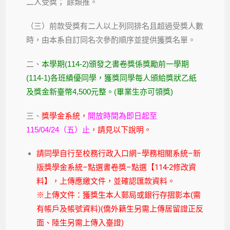
二人受獎；
餘類
推。
（三）
前款
受獎有二人以上列同排名
且超過受獎人數
時，由本系自訂同名次參
酌
順序並提供獲獎名單。
二、
本學期(114-2)頒發之書卷獎係獎勵前一學期
(114-1)各班績優同學，獲獎同學每人頒給獎狀乙紙
及獎金新臺幣4,500元整。(畢業生亦可領獎)
三、
獎學金系統，
開放時間為即日起至
115/04/24（五）止
，請見以下說明。
請同學自行至校務行政入口網–學務相關系統–新
版獎學金系統–點選書卷獎–點選【114-2修改資
料】，上傳應繳文件，並確認匯款資料。
※上傳文件：獲獎生本人郵局或銀行存摺影本(需
有帳戶及帳號資料)(僑外籍生另需上傳居留證正反
面、陸生另需上傳入臺證)