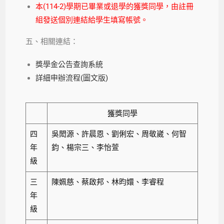
本(114-2)學期已畢業或退學的獲獎同學，由註冊
組發送個別連結給學生填寫帳號。
五、相關連結：
獎學金公告查詢系統
詳細申辦流程(圖文版)
獲獎同學
四
吳閎源、許晨恩、劉俐宏、周敬崴、何智
年
鈞、楊宗三、李怡萱
級
三
陳姵慈、蔡啟邦、林昀嬛、李睿程
年
級