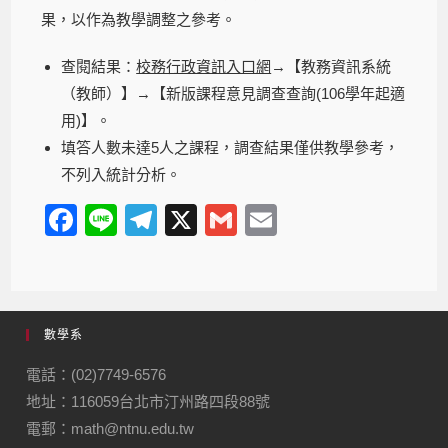
果，以作為教學調整之參考。
查閱結果：
校務行政資訊入口網
→【教務資訊系統
（教師）】→【新版課程意見調查查詢(106學年起適
用)】。
填答人數未達5人之課程，調查結果僅供教學參考，
不列入統計分析。
F
Li
T
X
G
E
a
n
el
m
m
c
e
e
ail
ail
e
gr
數學系
b
a
o
m
電話：(02)7749-6576
地址：116059台北市汀州路四段88號
o
電郵：math@ntnu.edu.tw
k