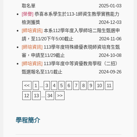
取名單
2025-01-03
[榮譽]
恭喜本系學生於113-1師資生教學實務能力
檢測獲獎
2024-12-03
[師培資訊]
本系112學年度入學師培二階生甄選申
請，至11/20下午5:00截止
2024-11-06
[師培資訊]
113學年度特殊績優表現師資培育生甄
審，申請至11/29截止
2024-10-08
[師培資訊]
113學年度中等資優教育學程（二招）
甄選報名至11/1截止
2024-09-26
<<
1
...
3
4
5
6
7
8
9
10
11
12
13
...
34
>>
學程簡介