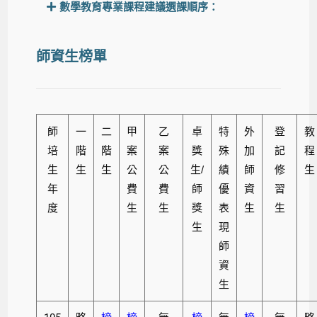
數學教育專業課程建議選課順序：
師資生榜單
師
一
二
甲
乙
卓
特
外
登
教
培
階
階
案
案
獎
殊
加
記
程
生
生
生
公
公
生/
績
師
修
生
年
費
費
師
優
資
習
度
生
生
獎
表
生
生
生
現
師
資
生