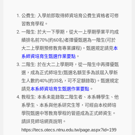
公費生: 入學前即取得師資培育公費生資格者可修
習教育學程。
一階生: 於大一下學期，從大一上學期學業平均成
績排名前70%(約60名)者擇優甄選為一階生(可於
大二上學期預修教育專業課程)。甄選規定請見
本
系師資培育生甄選作業要點
。
二階生: 於在大二上學期時，從一階生中再擇優甄
選，成為正式師培生(甄選名額至多為該屆入學新
生人數的40%(約35名，可不足額錄取)。甄選規定
請見
本系師資培育生甄選作業要點
。
教程生: 本系未能錄取二階生者、本系轉學生、他
系學生、本系與他系研究生等，可經由本校師培
學院甄選中等教育學程的管道成為正式師資生。
請詳見師培網頁說明。
https://tecs.otecs.ntnu.edu.tw/page.aspx?id=199