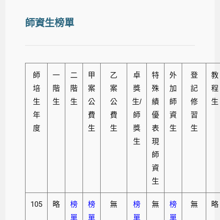
師資生榜單
師
一
二
甲
乙
卓
特
外
登
教
培
階
階
案
案
獎
殊
加
記
程
生
生
生
公
公
生/
績
師
修
生
年
費
費
師
優
資
習
度
生
生
獎
表
生
生
生
現
師
資
生
105
略
榜
榜
無
榜
無
榜
無
略
單
單
單
單