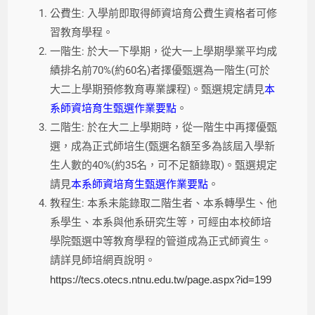
公費生: 入學前即取得師資培育公費生資格者可修
習教育學程。
一階生: 於大一下學期，從大一上學期學業平均成
績排名前70%(約60名)者擇優甄選為一階生(可於
大二上學期預修教育專業課程)。甄選規定請見
本
系師資培育生甄選作業要點
。
二階生: 於在大二上學期時，從一階生中再擇優甄
選，成為正式師培生(甄選名額至多為該屆入學新
生人數的40%(約35名，可不足額錄取)。甄選規定
請見
本系師資培育生甄選作業要點
。
教程生: 本系未能錄取二階生者、本系轉學生、他
系學生、本系與他系研究生等，可經由本校師培
學院甄選中等教育學程的管道成為正式師資生。
請詳見師培網頁說明。
https://tecs.otecs.ntnu.edu.tw/page.aspx?id=199