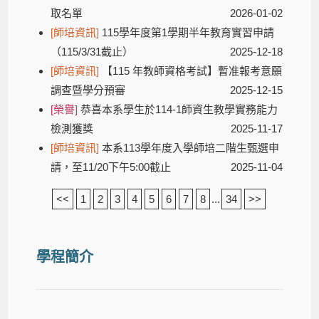
取名單
2026-01-02
[師培資訊]
115學年度第1學期半年教育實習申請
（115/3/31截止）
2025-12-18
[師培資訊]
【115 年教師資格考試】暫准報考意願
調查暨學分預審
2025-12-15
[榮譽]
恭喜本系學生於114-1師資生教學實務能力
檢測獲獎
2025-11-17
[師培資訊]
本系113學年度入學師培二階生甄選申
請，至11/20下午5:00截止
2025-11-04
<<
1
2
3
4
5
6
7
8
...
34
>>
學程簡介