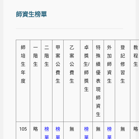
師資生榜單
師
一
二
甲
乙
卓
特
外
登
教
培
階
階
案
案
獎
殊
加
記
程
生
生
生
公
公
生/
績
師
修
生
年
費
費
師
優
資
習
度
生
生
獎
表
生
生
生
現
師
資
生
105
略
榜
榜
無
榜
無
榜
無
略
單
單
單
單