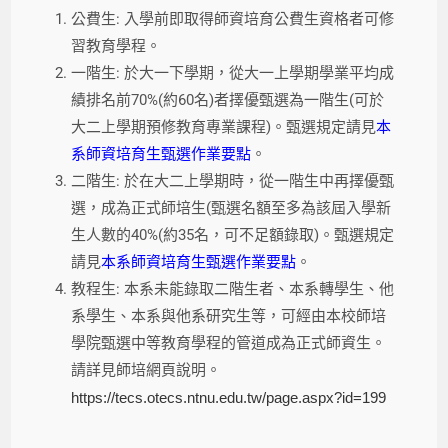
公費生: 入學前即取得師資培育公費生資格者可修
習教育學程。
一階生: 於大一下學期，從大一上學期學業平均成
績排名前70%(約60名)者擇優甄選為一階生(可於
大二上學期預修教育專業課程)。甄選規定請見
本
系師資培育生甄選作業要點
。
二階生: 於在大二上學期時，從一階生中再擇優甄
選，成為正式師培生(甄選名額至多為該屆入學新
生人數的40%(約35名，可不足額錄取)。甄選規定
請見
本系師資培育生甄選作業要點
。
教程生: 本系未能錄取二階生者、本系轉學生、他
系學生、本系與他系研究生等，可經由本校師培
學院甄選中等教育學程的管道成為正式師資生。
請詳見師培網頁說明。
https://tecs.otecs.ntnu.edu.tw/page.aspx?id=199