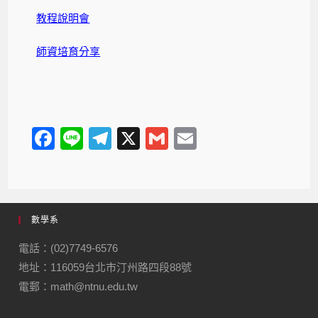
教程說明會
師資培育分享
F
Li
T
X
G
E
a
n
el
m
m
c
e
e
ail
ail
e
gr
數學系
b
a
o
m
電話：(02)7749-6576
地址：116059台北市汀州路四段88號
o
電郵：math@ntnu.edu.tw
k