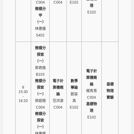
C004
C004
E102
理
微積分
E102
甲
（一）
林惠娥
S402
微積分
探索
（一）
郭君逸
電子計
B103
算機概
微積分
電子計
數學
論
基礎
8
探索
算機概
導論
楊青育
物理
15:30
（一）
論
劉容
-
C004
實驗
16:20
郭庭榕
范洪源
真
基礎物
C004
C004
E102
理
微積分
E102
探索
（一）
林惠娥