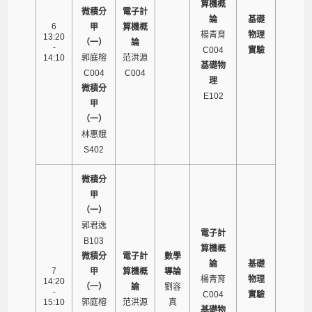
算機概
微積分
電子計
論
基礎
6
甲
算機概
楊青育
物理
13:20
（一）
論
-
C004
實驗
14:10
郭庭榕
范洪源
基礎物
C004
C004
理
微積分
E102
甲
（一）
林惠娥
S402
微積分
甲
（一）
郭君逸
電子計
B103
算機概
微積分
電子計
數學
論
基礎
7
甲
算機概
導論
楊青育
物理
14:20
（一）
論
劉容
-
C004
實驗
15:10
郭庭榕
范洪源
真
基礎物