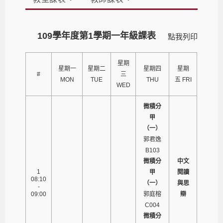
109學年度第1學期一年級課表
點我列印
星期
星期一
星期二
星期四
星期
#
三
MON
TUE
THU
五 FRI
WED
微積分
甲
（一）
郭君逸
B103
微積分
中文
1
甲
閱讀
08:10
（一）
與思
-
09:00
郭庭榕
辯
C004
微積分