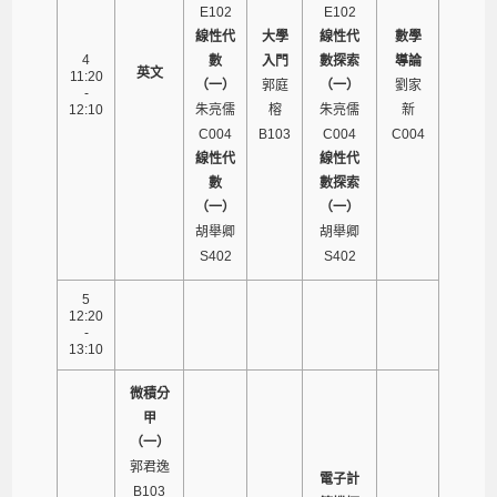
E102
E102
線性代
大學
線性代
數學
4
數
入門
數探索
導論
英文
11:20
（一）
郭庭
（一）
劉家
-
12:10
朱亮儒
榕
朱亮儒
新
C004
B103
C004
C004
線性代
線性代
數
數探索
（一）
（一）
胡舉卿
胡舉卿
S402
S402
5
12:20
-
13:10
微積分
甲
（一）
郭君逸
電子計
B103