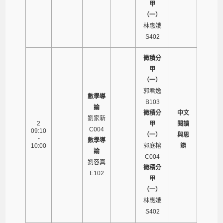
甲
（一）
林惠娥
S402
微積分
甲
（一）
郭君逸
數學導
B103
論
微積分
中文
劉家新
2
甲
閱讀
C004
09:10
（一）
與思
-
數學導
10:00
郭庭榕
辯
論
C004
劉容真
微積分
E102
甲
（一）
林惠娥
S402