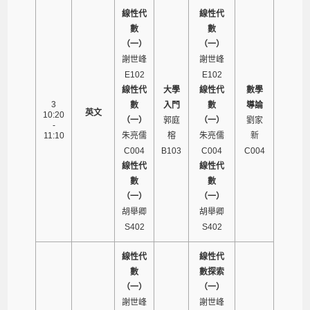
線性代
線性代
數
數
（一）
（一）
謝世峰
謝世峰
E102
E102
線性代
大學
線性代
數學
3
數
入門
數
導論
英文
10:20
（一）
郭庭
（一）
劉家
-
11:10
朱亮儒
榕
朱亮儒
新
C004
B103
C004
C004
線性代
線性代
數
數
（一）
（一）
胡舉卿
胡舉卿
S402
S402
線性代
線性代
數
數探索
（一）
（一）
謝世峰
謝世峰