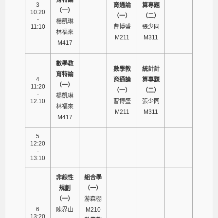
3
育通論
算專題
（一）
10:20
（一）
（二）
-
楊凱琳
11:10
曹博盛
張少同
林福來
M211
M311
M417
數學教
數學教
統計計
育特論
4
育通論
算專題
（一）
11:20
（一）
（二）
-
楊凱琳
12:10
曹博盛
張少同
林福來
M211
M311
M417
5
12:20
-
13:10
非線性
組合學
規劃
（一）
（一）
游森棚
6
陳界山
M210
13:20