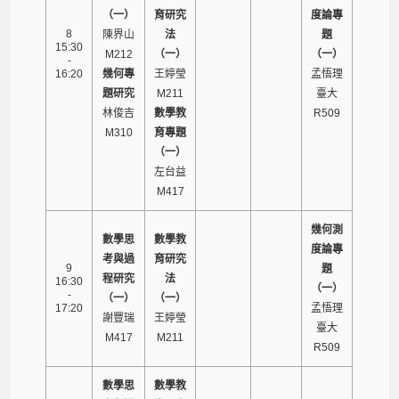
（一）
育研究
度論專
8
陳界山
法
題
15:30
M212
（一）
（一）
-
16:20
幾何專
王婷瑩
孟悟理
題研究
M211
臺大
林俊吉
數學教
R509
M310
育專題
（一）
左台益
M417
幾何測
數學思
數學教
度論專
考與過
育研究
9
題
程研究
法
16:30
（一）
-
（一）
（一）
17:20
孟悟理
謝豐瑞
王婷瑩
臺大
M417
M211
R509
數學思
數學教