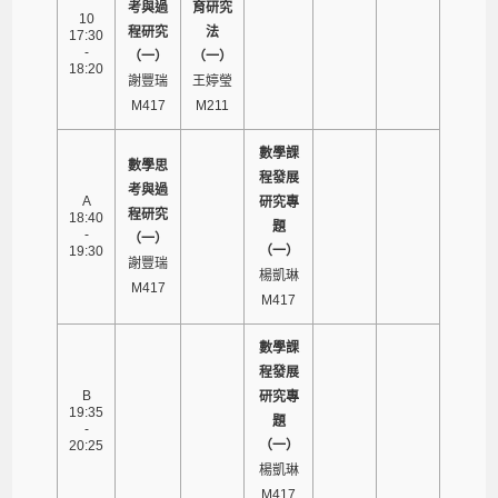
考與過
育研究
10
程研究
法
17:30
-
（一）
（一）
18:20
謝豐瑞
王婷瑩
M417
M211
數學課
數學思
程發展
考與過
A
研究專
程研究
18:40
題
-
（一）
19:30
（一）
謝豐瑞
楊凱琳
M417
M417
數學課
程發展
B
研究專
19:35
題
-
20:25
（一）
楊凱琳
M417