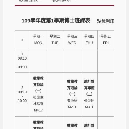
109學年度第1學期博士班課表
點我列印
星期一
星期二
星期三
星期四
星期五
#
MON
TUE
WED
THU
FRI
1
08:10
-
09:00
數學教
數學教
統計計
育特論
2
育通論
算專題
（一）
09:10
（一）
（二）
-
楊凱琳
10:00
曹博盛
張少同
林福來
M211
M311
M417
數學教
數學教
統計計
育特論