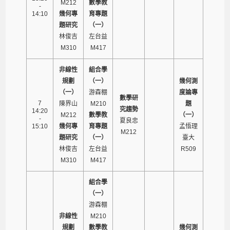
M212
數學教
-
14:10
幾何專
育專題
題研究
（一）
林俊吉
左台益
M310
M417
非線性
組合學
規劃
（一）
幾何測
（一）
游森棚
度論專
數學研
7
陳界山
M210
題
究趨勢
14:20
M212
數學教
（一）
-
夏良忠
15:10
幾何專
育專題
孟悟理
M212
題研究
（一）
臺大
林俊吉
左台益
R509
M310
M417
組合學
（一）
游森棚
非線性
M210
規劃
數學教
幾何測