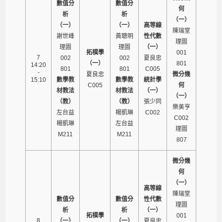
數值分
數值分
何
析
析
（一）
（一）
（一）
高等線
陳瑞堂
謝世峰
黃聰明
性代數
理圖
理圖
理圖
（一）
拓樸學
001
7
002
002
夏良忠
（一）
801
14:20
801
801
C005
-
夏良忠
微分幾
15:10
數學教
數學教
統計學
C005
何
材教法
材教法
（一）
（一）
（教）
（教）
張少同
樂美亨
左台益
楊凱琳
C002
C002
楊凱琳
左台益
理圖
M211
M211
807
微分幾
何
（一）
高等線
陳瑞堂
數值分
數值分
性代數
理圖
析
析
（一）
拓樸學
001
8
（一）
（一）
夏良忠