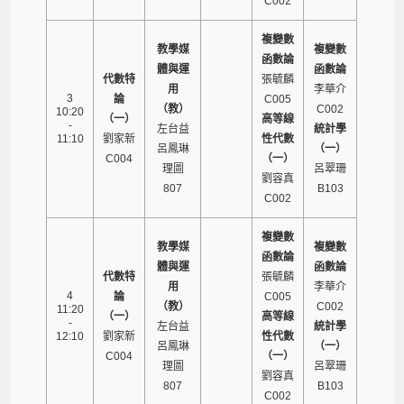
C002
複變數
教學媒
複變數
函數論
體與運
函數論
代數特
張毓麟
用
李華介
3
論
C005
（教）
C002
10:20
（一）
高等線
-
左台益
統計學
11:10
劉家新
性代數
呂鳳琳
（一）
C004
（一）
理圖
呂翠珊
劉容真
807
B103
C002
複變數
教學媒
複變數
函數論
體與運
函數論
代數特
張毓麟
用
李華介
4
論
C005
（教）
C002
11:20
（一）
高等線
-
左台益
統計學
12:10
劉家新
性代數
呂鳳琳
（一）
C004
（一）
理圖
呂翠珊
劉容真
807
B103
C002