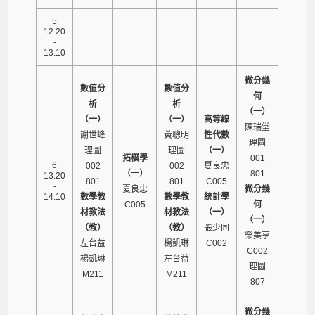
5
12:20
-
13:10
微分幾
數值分
數值分
何
析
析
（一）
（一）
（一）
高等線
陳瑞堂
謝世峰
黃聰明
性代數
理圖
理圖
理圖
（一）
拓樸學
001
6
002
002
夏良忠
（一）
801
13:20
801
801
C005
-
夏良忠
微分幾
14:10
數學教
數學教
統計學
C005
何
材教法
材教法
（一）
（一）
（教）
（教）
張少同
樂美亨
左台益
楊凱琳
C002
C002
楊凱琳
左台益
理圖
M211
M211
807
微分幾