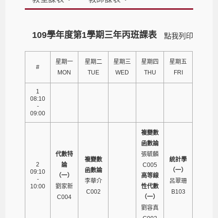
109學年度第1學期三年丙班課表
點我列印
星期一
星期二
星期三
星期四
星期五
#
MON
TUE
WED
THU
FRI
1
08:10
-
09:00
複變數
函數論
代數特
張毓麟
複變數
統計學
2
論
C005
函數論
（一）
09:10
（一）
高等線
-
李華介
呂翠珊
10:00
劉家新
性代數
C002
B103
C004
（一）
劉容真