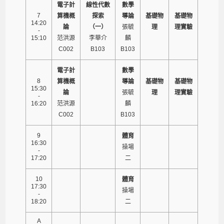
電子計
線性代數
數學
7
算機概
探索
導論
基礎物
基礎物
14:20
論
（一）
張毓
理
理實驗
-
15:10
范洪源
李華介
麟
C002
B103
B103
電子計
數學
8
算機概
導論
基礎物
基礎物
15:30
論
張毓
理
理實驗
-
16:20
范洪源
麟
C002
B103
9
體育
16:30
操場
-
17:20
二
10
體育
17:30
操場
-
18:20
二
A