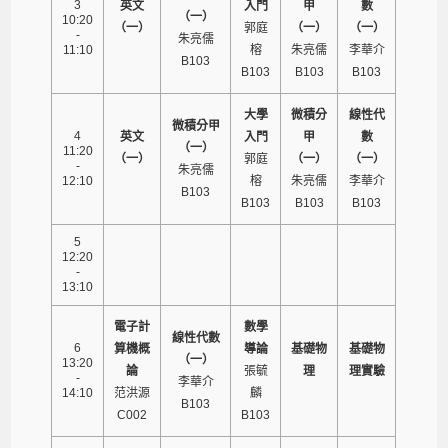
3
英文
入門
甲
數
（一）
10:20
（一）
郭庭
（一）
（一）
-
朱亮儒
11:10
榕
朱亮儒
李華介
B103
B103
B103
B103
大學
微積分
線性代
微積分甲
4
英文
入門
甲
數
（一）
11:20
（一）
郭庭
（一）
（一）
-
朱亮儒
12:10
榕
朱亮儒
李華介
B103
B103
B103
B103
5
12:20
-
13:10
電子計
數學
線性代數
6
算機概
導論
基礎物
基礎物
（一）
13:20
論
張毓
理
理實驗
-
李華介
14:10
范洪源
麟
B103
C002
B103