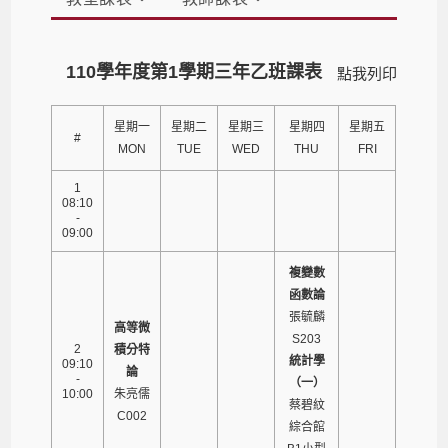
110學年度第1學期三年乙班課表
點我列印
星期一
星期二
星期三
星期四
星期五
#
MON
TUE
WED
THU
FRI
1
08:10
-
09:00
複變數
函數論
張毓麟
高等微
S203
2
積分特
統計學
09:10
論
-
（一）
10:00
朱亮儒
蔡碧紋
C002
綜合館