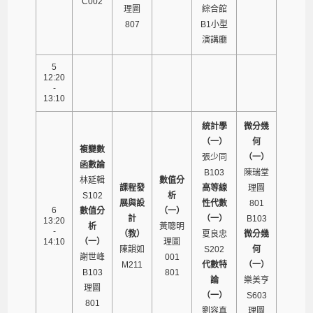
C002
理圖
綜合館
807
B1小型
演講廳
5
12:20
-
13:10
統計學
微分幾
（一）
何
複變數
張少同
（一）
函數論
B103
陳瑞堂
林延輯
數值分
課程發
高等線
理圖
S102
析
展與設
性代數
801
6
數值分
（一）
計
（一）
B103
13:20
析
黃聰明
-
（教）
夏良忠
微分幾
14:10
（一）
理圖
陳韻如
S202
何
謝世峰
001
M211
代數特
（一）
B103
801
論
樂美亨
理圖
（一）
S603
801
劉容真
理圖