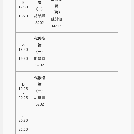
10
論
計
17:30
（一）
-
（教）
18:20
胡舉卿
陳韻如
S202
M212
代數特
A
論
18:40
（一）
-
19:30
胡舉卿
S202
代數特
B
論
19:35
（一）
-
20:25
胡舉卿
S202
C
20:30
-
21:20