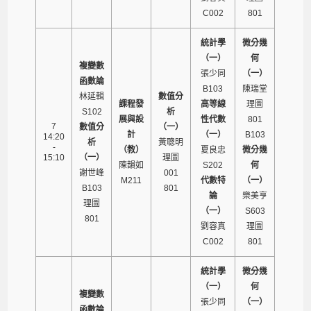
C002
801
統計學
微分幾
（一）
何
複變數
張少同
（一）
函數論
B103
陳瑞堂
林延輯
數值分
課程發
高等線
理圖
S102
析
展與設
性代數
801
7
數值分
（一）
計
（一）
B103
14:20
析
黃聰明
-
（教）
夏良忠
微分幾
15:10
（一）
理圖
陳韻如
S202
何
謝世峰
001
M211
代數特
（一）
B103
801
論
樂美亨
理圖
（一）
S603
801
劉容真
理圖
C002
801
統計學
微分幾
（一）
何
複變數
張少同
（一）
函數論