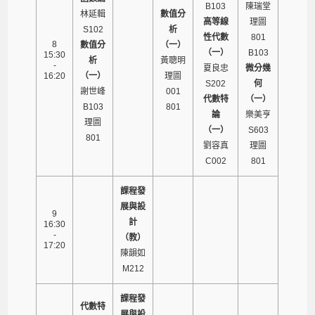
B103
陳瑞堂
林延輯
數值分
高等線
理圖
S102
析
性代數
801
8
數值分
（一）
（一）
B103
15:30
析
黃聰明
-
夏良忠
微分幾
16:20
（一）
理圖
S202
何
謝世峰
001
代數特
（一）
B103
801
論
樂美亨
理圖
（一）
S603
801
劉容真
理圖
C002
801
課程發
展與設
9
計
16:30
-
（教）
17:20
陳韻如
M212
課程發
代數特
展與設