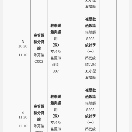
B1小型
演講廳
複變數
教學媒
函數論
體與運
張毓麟
高等微
用
S203
3
積分特
（教）
統計學
10:20
論
-
左台益
（一）
11:10
朱亮儒
呂鳳琳
蔡碧紋
C002
理圖
綜合館
807
B1小型
演講廳
複變數
教學媒
函數論
體與運
張毓麟
高等微
用
S203
4
積分特
（教）
統計學
11:20
論
-
左台益
（一）
12:10
朱亮儒
呂鳳琳
蔡碧紋