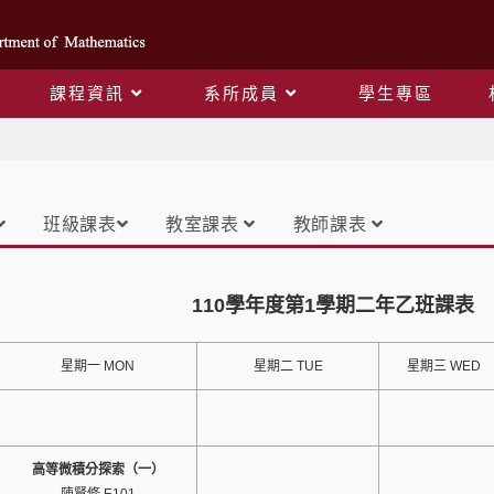
課程資訊
系所成員
學生專區
課表
班級課表
教室課表
教師課表
110學年度第1學期二年乙班課表
星期一 MON
星期二 TUE
星期三 WED
高等微積分探索（一）