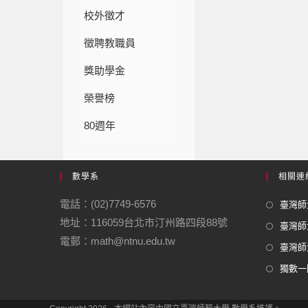
校外徵才
徵聘教職員
獎助學金
榮譽榜
80週年
數學系
相關連
電話：(02)7749-6576
臺灣師大
地址：116059台北市汀州路四段88號
臺灣師
電郵：math@ntnu.edu.tw
臺灣師大
獨數一