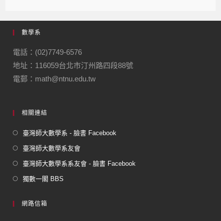
c
e
e
ail
ail
e
gr
數學系
b
a
o
m
電話：(02)7749-6576
地址：116059台北市汀州路四段88號
o
電郵：math@ntnu.edu.tw
k
相關連結
臺灣師大數學系 - 臉書 Facebook
臺灣師大數學系友會
臺灣師大數學系系友會 - 臉書 Facebook
獨數一閣 BBS
網路信箱