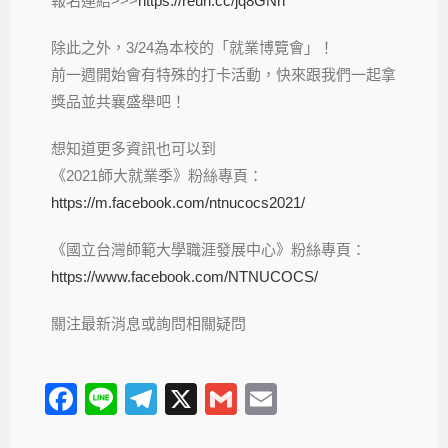
報名連結>>>
https://reurl.cc/jq8GNn
除此之外，3/24為本校的「就業博覽會」！
前一週開始會有特殊的打卡活動，快來跟我們一起拿
獎品並共襄盛舉吧！
想知道更多資訊也可以到
《2021師大就業季》粉絲專頁：
https://m.facebook.com/ntnucocs2021/
《國立台灣師範大學職涯發展中心》粉絲專頁：
https://www.facebook.com/NTNUCOCS/
關注最新消息或詢問相關疑問
F
Li
T
X
G
E
a
n
el
m
m