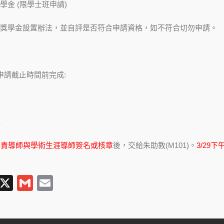
學金 (限學士班申請)
獎學金設置辦法，並自評是否符合申請資格，如不符合切勿申請。
申請截止時間前完成:
表
專責導師與學術生涯導師簽名或核章
後，交給朱助教(M101)。
3/29下
T
X
G
E
l
m
m
e
ail
ail