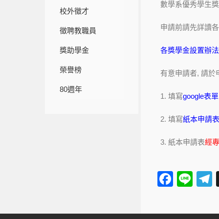
數學系優秀學生獎
校外徵才
申請前請先詳讀各
徵聘教職員
獎助學金
各獎學金設置辦法
榮譽榜
有意申請者, 請於
80週年
1. 填寫
google表單
2. 填寫
紙本申請
3. 紙本申請表
經
F
Li
a
n
e
c
e