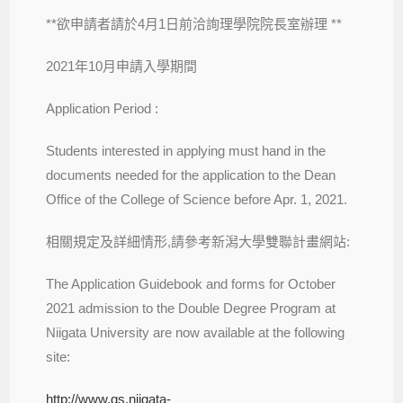
**欲申請者請於4月1日前洽詢理學院院長室辦理 **
2021年10月申請入學期間
Application Period :
Students interested in applying must hand in the
documents needed for the application to the Dean
Office of the College of Science before Apr. 1, 2021.
相關規定及詳細情形,請參考新潟大學雙聯計畫網站:
The Application Guidebook and forms for October
2021 admission to the Double Degree Program at
Niigata University are now available at the following
site:
http://www.gs.niigata-