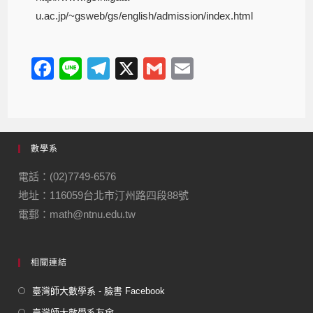
u.ac.jp/~gsweb/gs/english/admission/index.html
F
Li
T
X
G
E
a
n
el
m
m
c
e
e
ail
ail
e
gr
數學系
b
a
o
m
電話：(02)7749-6576
地址：116059台北市汀州路四段88號
o
電郵：math@ntnu.edu.tw
k
相關連結
臺灣師大數學系 - 臉書 Facebook
臺灣師大數學系友會