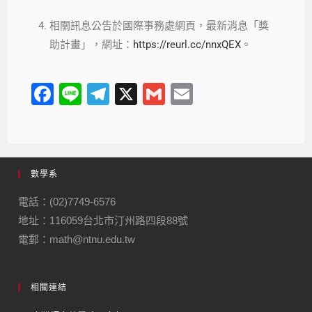
相關訊息公告於國際事務處網頁，最新消息「獎
助計畫」，網址：
https://reurl.cc/nnxQEX
。
F
Li
T
X
G
E
a
n
el
m
m
c
e
e
ail
ail
e
gr
數學系
b
a
o
m
電話：(02)7749-6576
地址：116059台北市汀州路四段88號
o
電郵：math@ntnu.edu.tw
k
相關連結