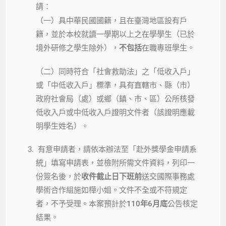
請：
（一）具中華民國國籍，且在臺灣地區設有戶
籍，並於本校就讀一學期以上之在學學生（已於
境外研修之學生除外），
不包括
在職專班學生。
（二）同時符合「社會救助法」之「低收入戶」
或「中低收入戶」標準，具有直轄市、縣（市）
政府社會局（處）或鄉（鎮、市、區）公所核發
低收入戶或中低收入戶證明文件者（該證明應載
明學生姓名）。
有意申請者，請依本辦法至「赴外獎學金申請系
統」填寫申請表，並檢附所需文件資料，列印一
份簽名後，於
收件截止日下班前
送交國際事務處
學術合作組施如樺小姐。文件不全或不符規定
者，不予受理。本案預計於
110年6月底
公告核定
結果。