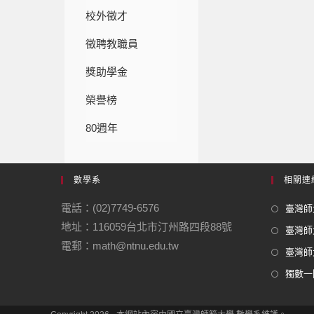
校外徵才
徵聘教職員
獎助學金
榮譽榜
80週年
數學系
相關連
電話：(02)7749-6576
臺灣師大
地址：116059台北市汀州路四段88號
臺灣師
電郵：math@ntnu.edu.tw
臺灣師大
獨數一