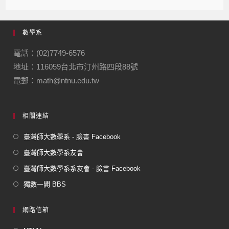
c
e
e
ail
ail
e
gr
數學系
b
a
o
m
電話：(02)7749-6576
地址：116059台北市汀州路四段88號
o
電郵：math@ntnu.edu.tw
k
相關連結
臺灣師大數學系 - 臉書 Facebook
臺灣師大數學系友會
臺灣師大數學系系友會 - 臉書 Facebook
獨數一閣 BBS
網路信箱