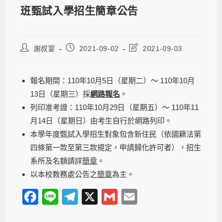
班甄試入學招生簡章公告
謝叔宴
2021-09-02
2021-09-03
報名期間：110年10月5日（星期二）～ 110年10月
13日（星期三）採
網路報名
。
列印准考證：110年10月29日（星期五）～ 110年11
月14日（星期日）由考生自行於網路列印。
本學年度甄試入學招生對象包含新住民（依國籍法第
四條第一款至第三款規定，申請歸化許可者），招生
系所及名額請詳
簡章
。
以本校教務處公告之
簡章
為主。
F
Li
T
X
G
E
a
n
el
m
m