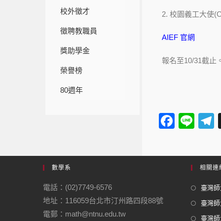
校外徵才
2. 校園義工大使(Cam
徵聘教職員
AIEF 官網
獎助學金
報名至10/31截止
榮譽榜
80週年
F
Li
a
n
e
c
e
e
數學系
相關連
b
電話：(02)7749-6576
臺灣師大
o
地址：116059台北市汀州路四段88號
臺灣師
o
電郵：math@ntnu.edu.tw
臺灣師大