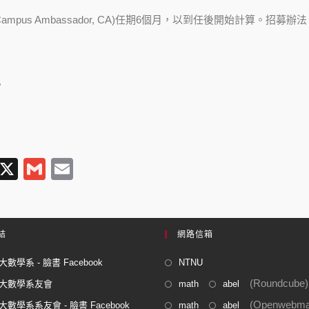
pus Ambassador, CA)
任期6個月，以到任後開始計算。招募辦法
。
T
X
G
E
l
m
m
e
ail
ail
gr
結
網路信箱
a
數學系 - 臉書 Facebook
NTNU
m
(Roundcube)
大數學系友會
math
abel
(Openwebmai
數學系系友會 - 臉書 Facebook
math
abel