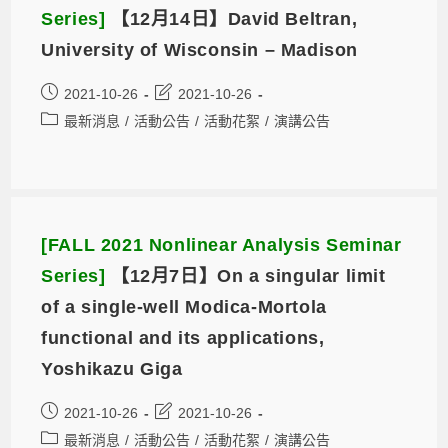
Series]
【12月14日】David Beltran,
University of Wisconsin – Madison
2021-10-26
2021-10-26
最新消息
/
活動公告
/
活動花絮
/
演講公告
[FALL 2021 Nonlinear Analysis Seminar
Series]
【12月7日】On a singular limit
of a single-well Modica-Mortola
functional and its applications,
Yoshikazu Giga
2021-10-26
2021-10-26
最新消息
/
活動公告
/
活動花絮
/
演講公告