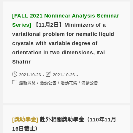
[FALL 2021 Nonlinear Analysis Seminar
Series]
【11月2日】Minimizers of a
variational problem for nematic liquid
crystals with variable degree of
orientation in two dimensions, Itai
Shafrir
2021-10-26
2021-10-26
最新消息
/
活動公告
/
活動花絮
/
演講公告
[獎助學金]
赴外相關獎助學金（110年11月
16日截止）