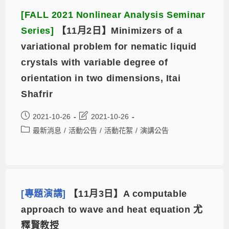
[FALL 2021 Nonlinear Analysis Seminar
Series]
【11月2日】Minimizers of a
variational problem for nematic liquid
crystals with variable degree of
orientation in two dimensions, Itai
Shafrir
2021-10-26
2021-10-26
最新消息
/
活動公告
/
活動花絮
/
演講公告
[專題演講]
【11月3日】A computable
approach to wave and heat equation 尤
釋賢教授