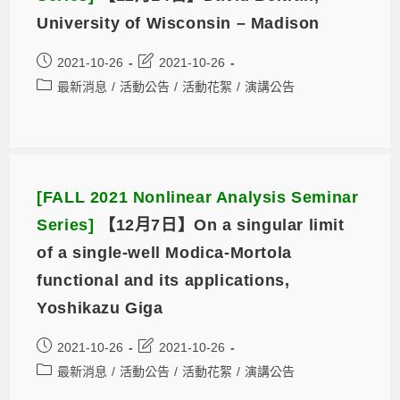
University of Wisconsin – Madison
2021-10-26
2021-10-26
最新消息
/
活動公告
/
活動花絮
/
演講公告
[FALL 2021 Nonlinear Analysis Seminar
Series]
【12月7日】On a singular limit
of a single-well Modica-Mortola
functional and its applications,
Yoshikazu Giga
2021-10-26
2021-10-26
最新消息
/
活動公告
/
活動花絮
/
演講公告