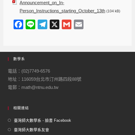
Announcement_on_In-
Person_Instructions_starting_October_13th
(104 kB)
F
Li
T
X
G
E
a
n
el
m
m
c
e
e
ail
ail
e
gr
數學系
b
a
o
m
電話：(02)7749-6576
地址：116059台北市汀州路四段88號
o
電郵：math@ntnu.edu.tw
k
相關連結
臺灣師大數學系 - 臉書 Facebook
臺灣師大數學系友會