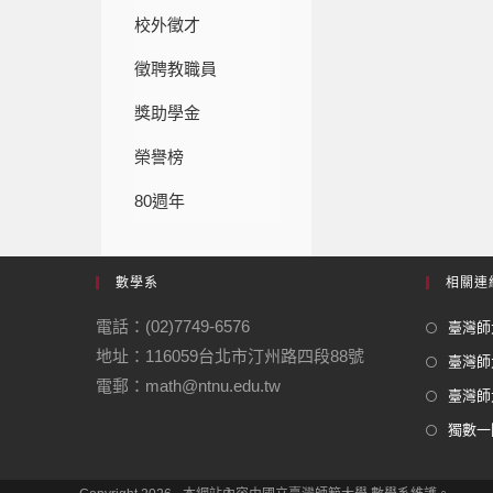
校外徵才
徵聘教職員
獎助學金
榮譽榜
80週年
數學系
相關連
電話：(02)7749-6576
臺灣師大
地址：116059台北市汀州路四段88號
臺灣師
電郵：math@ntnu.edu.tw
臺灣師大
獨數一