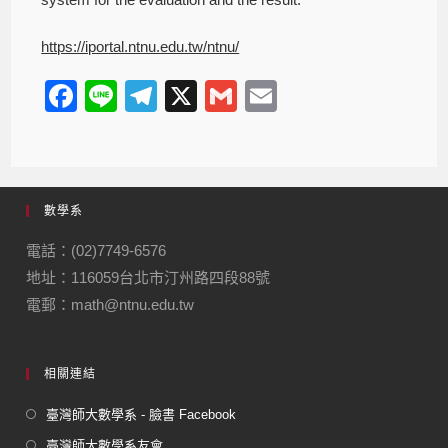
https://iportal.ntnu.edu.tw/ntnu/
F
Li
T
X
G
E
a
n
el
m
m
c
e
e
ail
ail
e
gr
數學系
b
a
o
m
電話：(02)7749-6576
地址：116059台北市汀州路四段88號
o
電郵：math@ntnu.edu.tw
k
相關連結
臺灣師大數學系 - 臉書 Facebook
臺灣師大數學系友會